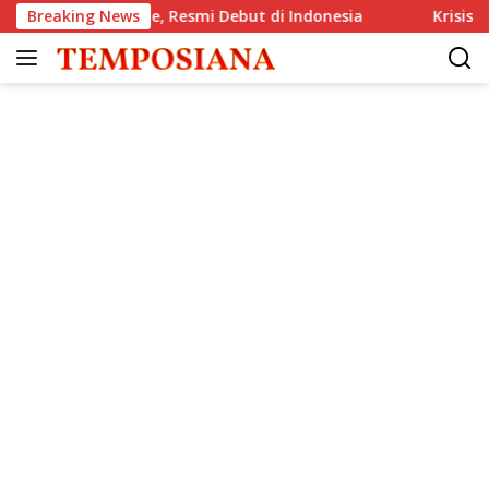
Langsung
llachie, Resmi Debut di Indonesia
Breaking News
Krisis Komunikasi Pe
ke
konten