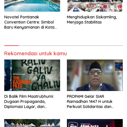
Novotel Pontianak
Menghidupkan Siskamling,
Convention Centre: Simbol
Menjaga Stabilitas
Baru Kenyamanan di Kota
Seribu Parit
Rekomendasi untuk kamu
Di Balik Film Maatrubhumi:
PROPAMI Gelar SIAR
Dugaan Propaganda,
Ramadhan 1447 H untuk
Diplomasi Layar, dan
Perkuat Solidaritas dan
Perebutan Pengaruh di
Literasi Investasi
Indonesia