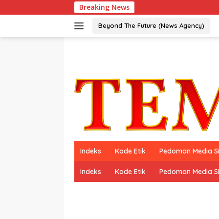
Langsung
Breaking News
Peraih D
ke
konten
Beyond The Future (News Agency)
Indeks
Kode Etik
Pedoman Media S
Indeks
Kode Etik
Pedoman Media S