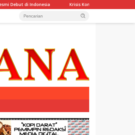
di Indonesia
Krisis Komunikasi Pemerintah Kian Parah?