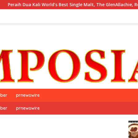
ua Kali World’s Best Single Malt, The GlenAllachie, Resmi Debut 
iber
prnewswire
iber
prnewswire