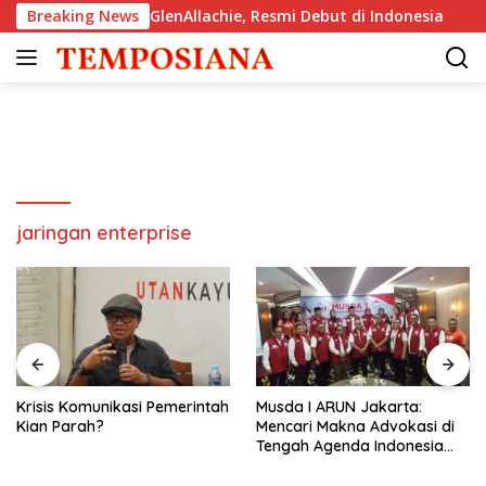
Langsung
Single Malt, The GlenAllachie, Resmi Debut di Indonesia
Breaking News
ke
konten
jaringan enterprise
Krisis Komunikasi Pemerintah
Musda I ARUN Jakarta:
Kian Parah?
Mencari Makna Advokasi di
Tengah Agenda Indonesia
Emas