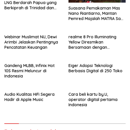
LNG Berdarah Papua yang
Berkiprah di Trinidad dan
Suasana Pemakaman Mas
Tobago
Nano Riantiarno, Mantan
Pemred Majalah MATRA Saat
Masih Di Grup Majalah
Tempo
Webinar Muslimat NU, Dewi
realme 8 Pro Illuminating
Arimbi Jelaskan Pentingnya
Yellow Diresmikan
Pencatatan Keuangan
Bersamaan dengan
Pencapaian 10 Juta
Pengguna
Gandeng MLBB, Infinix Hot
Eiger Adopsi Teknologi
10S Resmi Meluncur di
Berbasis Digital di 250 Toko
Indonesia
Audio Kualitas HiFi Segera
Cara beli kartu by.U,
Hadir di Apple Music
operator digital pertama
Indonesia