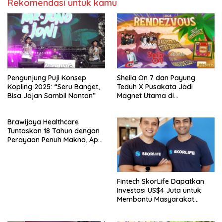
Rekomendasi untuk kamu
Pengunjung Puji Konsep
Sheila On 7 dan Payung
Kopling 2025: “Seru Banget,
Teduh X Pusakata Jadi
Bisa Jajan Sambil Nonton”
Magnet Utama di
Rendezvous 2025 SMA
Labschool Cirendeu
Brawijaya Healthcare
Tuntaskan 18 Tahun dengan
Perayaan Penuh Makna, Apa
Saja Acaranya?
Fintech SkorLife Dapatkan
Investasi US$4 Juta untuk
Membantu Masyarakat
Indonesia Meningkatkan Skor
Kredit