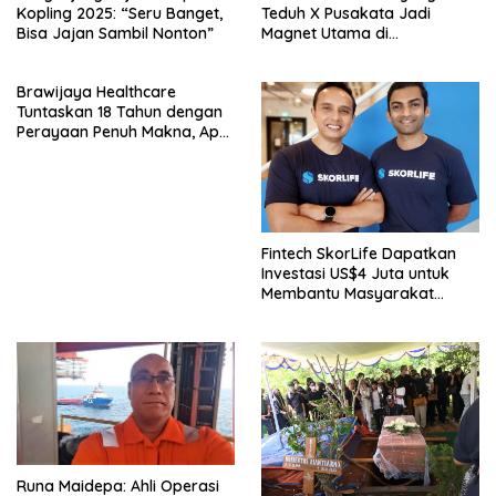
Kopling 2025: “Seru Banget,
Teduh X Pusakata Jadi
Bisa Jajan Sambil Nonton”
Magnet Utama di
Rendezvous 2025 SMA
Labschool Cirendeu
Brawijaya Healthcare
Tuntaskan 18 Tahun dengan
Perayaan Penuh Makna, Apa
Saja Acaranya?
Fintech SkorLife Dapatkan
Investasi US$4 Juta untuk
Membantu Masyarakat
Indonesia Meningkatkan Skor
Kredit
Runa Maidepa: Ahli Operasi