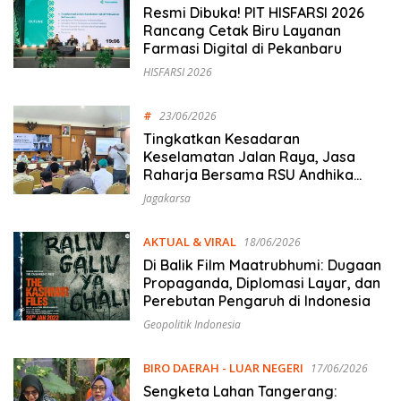
Resmi Dibuka! PIT HISFARSI 2026
Rancang Cetak Biru Layanan
Farmasi Digital di Pekanbaru
HISFARSI 2026
#
23/06/2026
Tingkatkan Kesadaran
Keselamatan Jalan Raya, Jasa
Raharja Bersama RSU Andhika
Gelar Sosialisasi Keselamatan
Jagakarsa
Transportasi Komprehensif di
Jagakarsa
AKTUAL & VIRAL
18/06/2026
Di Balik Film Maatrubhumi: Dugaan
Propaganda, Diplomasi Layar, dan
Perebutan Pengaruh di Indonesia
Geopolitik Indonesia
BIRO DAERAH - LUAR NEGERI
17/06/2026
Sengketa Lahan Tangerang: