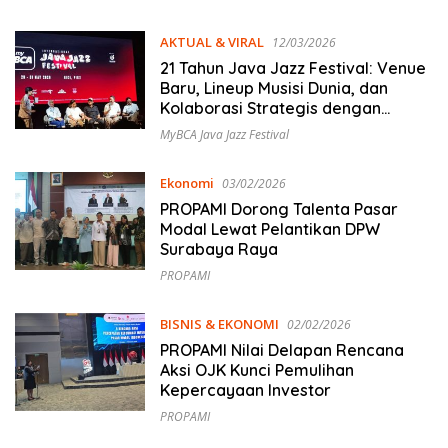
AKTUAL & VIRAL
12/03/2026
21 Tahun Java Jazz Festival: Venue
Baru, Lineup Musisi Dunia, dan
Kolaborasi Strategis dengan
myBCA
MyBCA Java Jazz Festival
Ekonomi
03/02/2026
PROPAMI Dorong Talenta Pasar
Modal Lewat Pelantikan DPW
Surabaya Raya
PROPAMI
BISNIS & EKONOMI
02/02/2026
PROPAMI Nilai Delapan Rencana
Aksi OJK Kunci Pemulihan
Kepercayaan Investor
PROPAMI