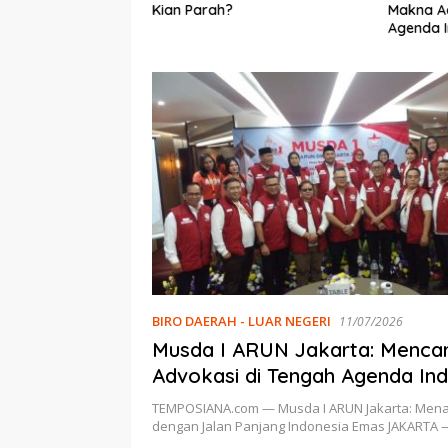
The GlenAllachie,
Kian Parah?
Makna Ad
 di Indonesia
Agenda 
BIRO DAERAH - LUAR NEGERI
11/07/2026
Musda I ARUN Jakarta: Menca
Advokasi di Tengah Agenda In
Emas
TEMPOSIANA.com — Musda I ARUN Jakarta: Mena
dengan Jalan Panjang Indonesia Emas JAKARTA