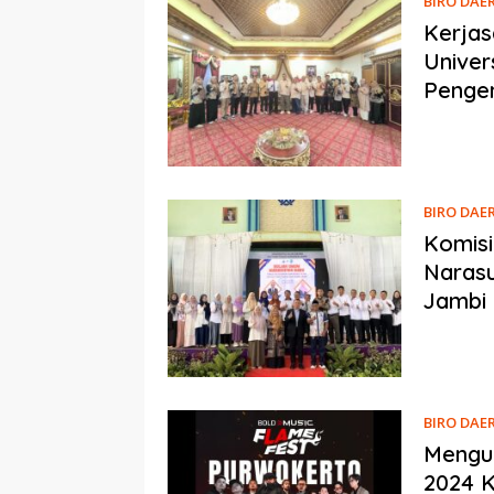
BIRO DAE
Kerja
Univer
Penge
BIRO DAE
Komisi
Naras
Jambi
BIRO DAE
Mengul
2024 K