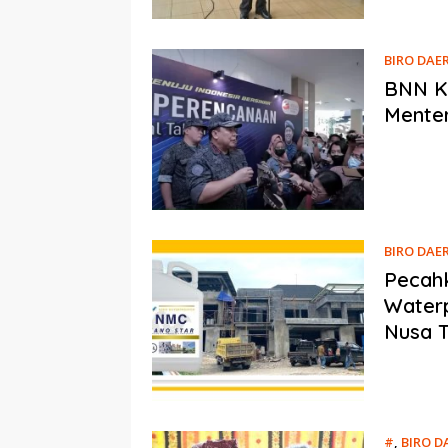
BIRO DAE
BNN Ki
Menter
BIRO DAE
Pecahk
Waterp
Nusa T
#
,
BIRO D