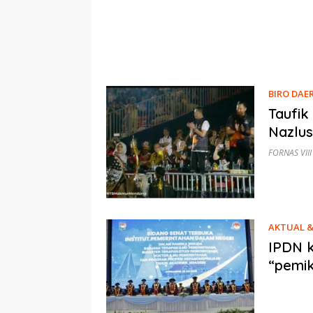
BIRO DAE
Taufik
Nazlu
FORNAS VIII
AKTUAL &
IPDN k
“pemik