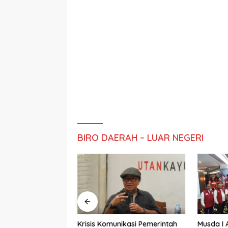
BIRO DAERAH – LUAR NEGERI
ali World’s Best
Krisis Komunikasi Pemerintah
Musda I 