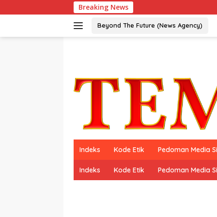
Langsung
Breaking News
ke
konten
Beyond The Future (News Agency)
Indeks
Kode Etik
Pedoman Media S
Indeks
Kode Etik
Pedoman Media S