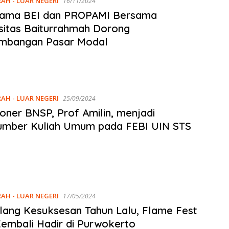
RAH - LUAR NEGERI
16/11/2024
sama BEI dan PROPAMI Bersama
sitas Baiturrahmah Dorong
mbangan Pasar Modal
RAH - LUAR NEGERI
25/09/2024
oner BNSP, Prof Amilin, menjadi
umber Kuliah Umum pada FEBI UIN STS
RAH - LUAR NEGERI
17/05/2024
ang Kesuksesan Tahun Lalu, Flame Fest
embali Hadir di Purwokerto