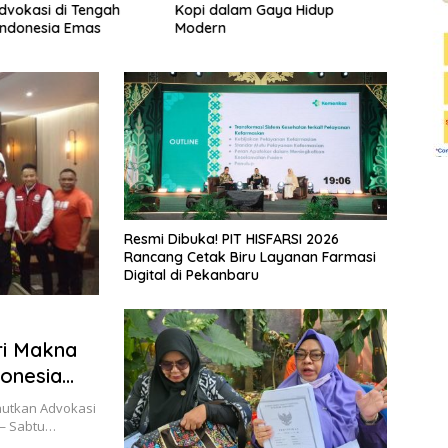
Kopi dalam Gaya Hidup
deng
vokasi di Tengah
Modern
Indonesia Emas
Resmi Dibuka! PIT HISFARSI 2026
Rancang Cetak Biru Layanan Farmasi
Digital di Pekanbaru
ri Makna
donesia
utkan Advokasi
 — Sabtu…