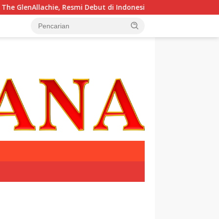
ie, Resmi Debut di Indonesia
Krisis Komunikasi Pemerin