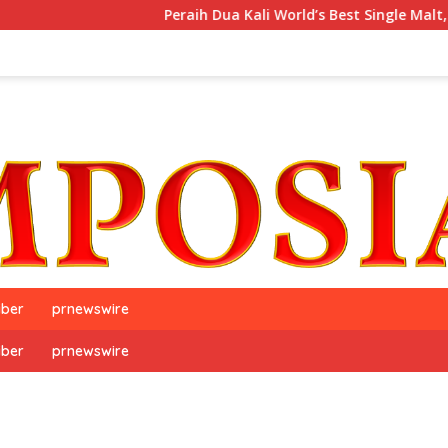
Peraih Dua Kali World’s Best Single Malt, The GlenAllach
iber
prnewswire
iber
prnewswire