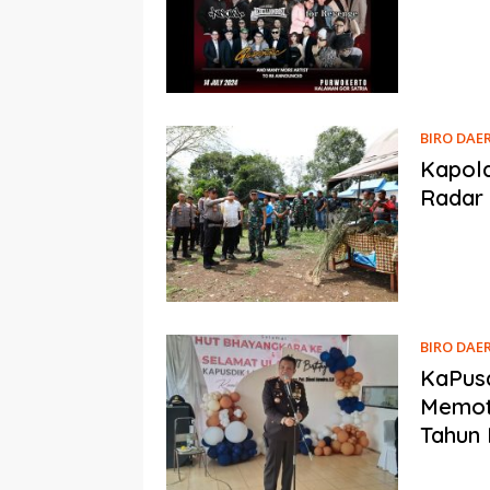
BIRO DAE
Kapold
Radar
BIRO DAE
KaPusd
Memot
Tahun