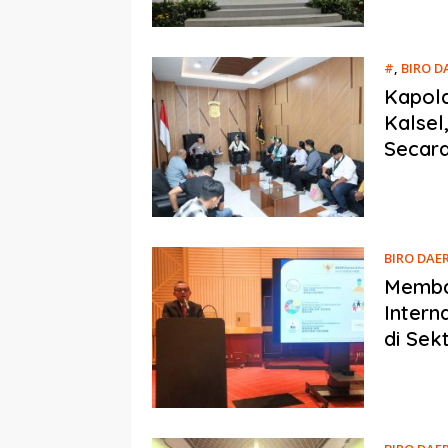
#
,
BIRO D
Kapold
Kalsel
Secar
BIRO DAE
Memban
Intern
di Sek