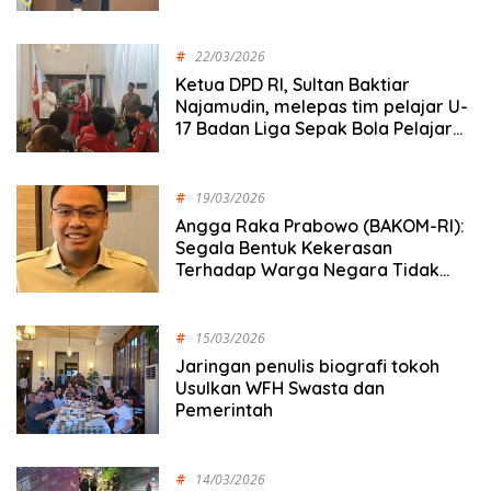
#
22/03/2026
Ketua DPD RI, Sultan Baktiar
Najamudin, melepas tim pelajar U-
17 Badan Liga Sepak Bola Pelajar
Indonesia
#
19/03/2026
Angga Raka Prabowo (BAKOM-RI):
Segala Bentuk Kekerasan
Terhadap Warga Negara Tidak
Dapat Ditoleransi
#
15/03/2026
Jaringan penulis biografi tokoh
Usulkan WFH Swasta dan
Pemerintah
#
14/03/2026