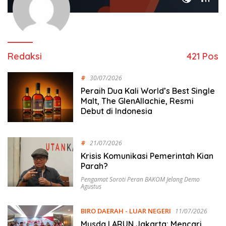
Redaksi
421 Pos
#
30/07/2026
Peraih Dua Kali World’s Best Single
Malt, The GlenAllachie, Resmi
Debut di Indonesia
#
21/07/2026
Krisis Komunikasi Pemerintah Kian
Parah?
Pengamat Soroti Peran BAKOM Jelang Demo
Agustus
BIRO DAERAH - LUAR NEGERI
11/07/2026
Musda I ARUN Jakarta: Mencari