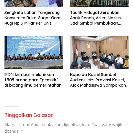
Sengketa Lahan Tangerang:
Taufik Hidayat Serahkan
Konsumen Ruko Gugat Ganti
Anak Panah, Arum Nazlus
Rugi Rp 3 Miliar Per Unit
Jadi Simbol Pembukaan
FORNAS
IPDN kembali melahirkan
Kapolda Kalsel Sambut
1.305 orang para “pemikir”
Audiensi HMI Provinsi Kalsel,
di bidang ilmu pemerintahan.
Ajak Mahasiswa Sampaikan
Aspirasi Secara Damai
Tinggalkan Balasan
Alamat email Anda tidak akan dipublikasikan.
Ruas yang wajib
ditandai
*