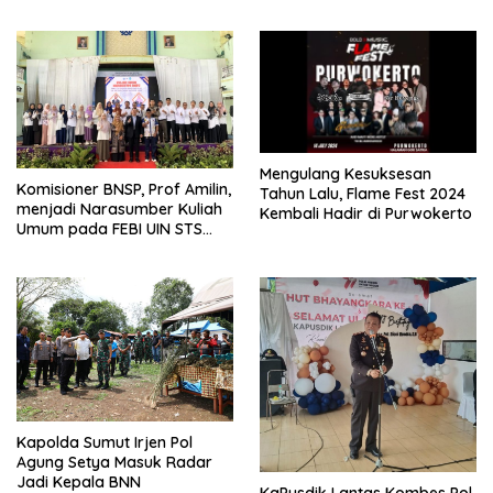
Pengembangan Pasar Modal
Mengulang Kesuksesan
Komisioner BNSP, Prof Amilin,
Tahun Lalu, Flame Fest 2024
menjadi Narasumber Kuliah
Kembali Hadir di Purwokerto
Umum pada FEBI UIN STS
Jambi
Kapolda Sumut Irjen Pol
Agung Setya Masuk Radar
Jadi Kepala BNN
KaPusdik Lantas Kombes Pol