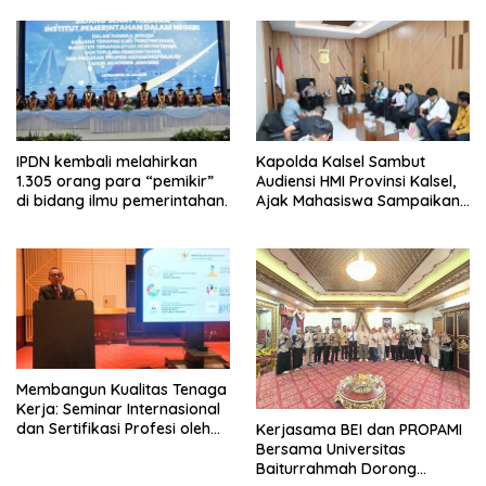
IPDN kembali melahirkan
Kapolda Kalsel Sambut
1.305 orang para “pemikir”
Audiensi HMI Provinsi Kalsel,
di bidang ilmu pemerintahan.
Ajak Mahasiswa Sampaikan
Aspirasi Secara Damai
Membangun Kualitas Tenaga
Kerja: Seminar Internasional
dan Sertifikasi Profesi oleh
Kerjasama BEI dan PROPAMI
APPI di Sektor Pembiayaan
Bersama Universitas
Baiturrahmah Dorong