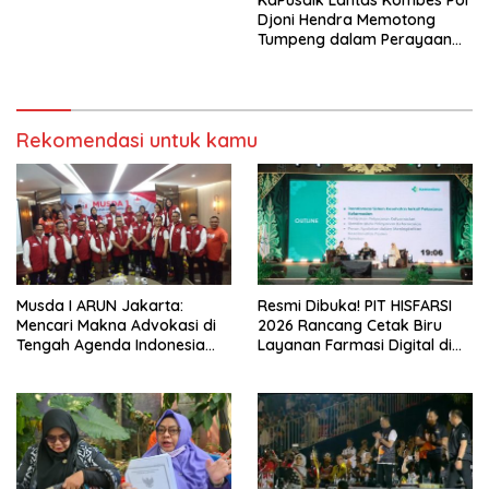
Djoni Hendra Memotong
Tumpeng dalam Perayaan
Ulang Tahun Bhayangkara
ke-77
Rekomendasi untuk kamu
Musda I ARUN Jakarta:
Resmi Dibuka! PIT HISFARSI
Mencari Makna Advokasi di
2026 Rancang Cetak Biru
Tengah Agenda Indonesia
Layanan Farmasi Digital di
Emas
Pekanbaru