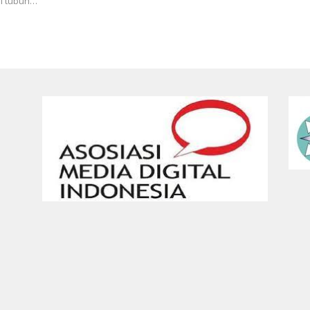
di tubuh…