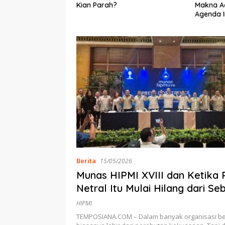
The GlenAllachie,
Kian Parah?
Makna Ad
 di Indonesia
Agenda 
Berita
15/05/2026
Munas HIPMI XVIII dan Ketika
Netral Itu Mulai Hilang dari Se
Organisasi
HIPMI
TEMPOSIANA.COM – Dalam banyak organisasi bes