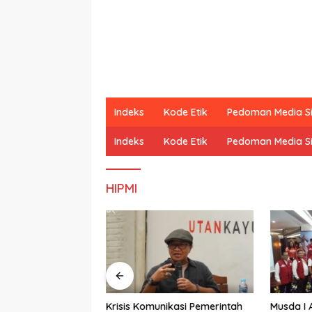
Indeks
Kode Etik
Pedoman Media S
Indeks
Kode Etik
Pedoman Media S
HIPMI
ali World’s Best
Krisis Komunikasi Pemerintah
Musda I 