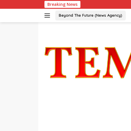
Langsung
Breaking News
ke
konten
Beyond The Future (News Agency)