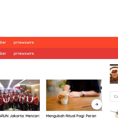
iber
prnewswire
iber
prnewswire
Cari
untu
ARUN Jakarta: Mencari
Mengubah Ritual Pagi: Peran
GATR