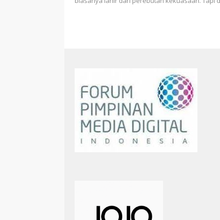
biasanya lahir dari perebutan kekuasaan. Tapi 