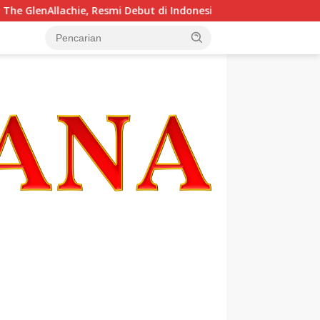
lenAllachie, Resmi Debut di Indonesia
Krisis Komunikasi