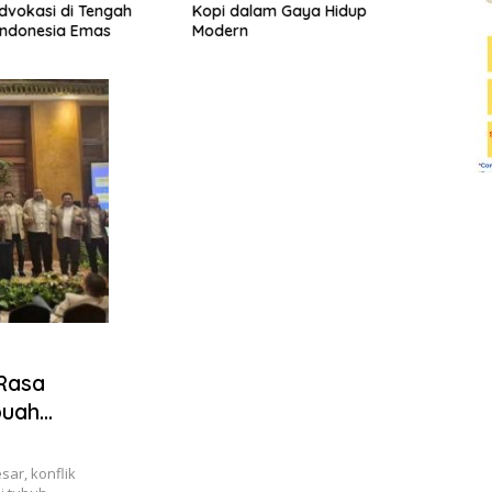
vokasi di Tengah
Kopi dalam Gaya Hidup
deng
Indonesia Emas
Modern
 Rasa
buah
ar, konflik