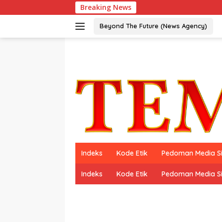
Langsung
Breaking News
ke
konten
Beyond The Future (News Agency)
Indeks
Kode Etik
Pedoman Media S
Indeks
Kode Etik
Pedoman Media S