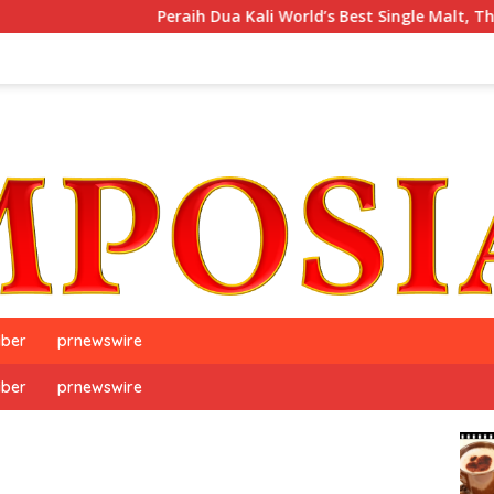
Peraih Dua Kali World’s Best Single Malt, The GlenAllachi
iber
prnewswire
iber
prnewswire