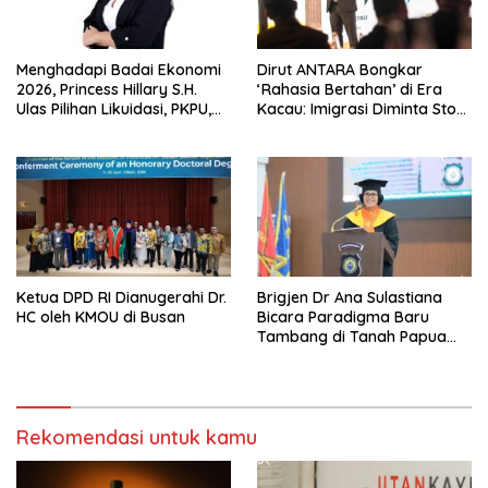
Menghadapi Badai Ekonomi
Dirut ANTARA Bongkar
2026, Princess Hillary S.H.
‘Rahasia Bertahan’ di Era
Ulas Pilihan Likuidasi, PKPU,
Kacau: Imigrasi Diminta Stop
atau Pailit
Jadi Humas Pasif!
Ketua DPD RI Dianugerahi Dr.
Brigjen Dr Ana Sulastiana
HC oleh KMOU di Busan
Bicara Paradigma Baru
Tambang di Tanah Papua
Barat
Rekomendasi untuk kamu