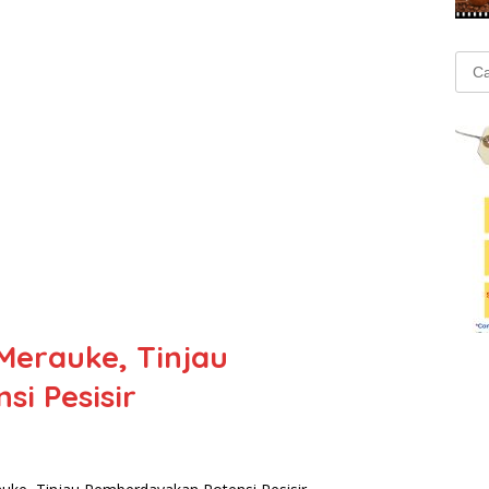
Cari
untu
Merauke, Tinjau
i Pesisir