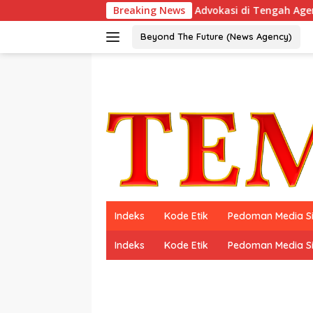
Langsung
 Jakarta: Mencari Makna Advokasi di Tengah Agenda Indonesi
Breaking News
ke
konten
Beyond The Future (News Agency)
Indeks
Kode Etik
Pedoman Media S
Indeks
Kode Etik
Pedoman Media S