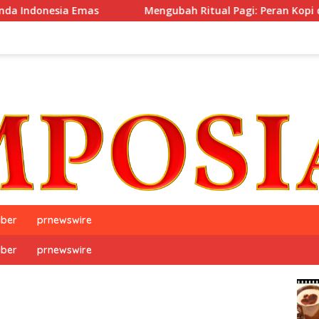
a Emas
Mengubah Ritual Pagi: Peran Kopi dalam Gaya 
iber
prnewswire
iber
prnewswire