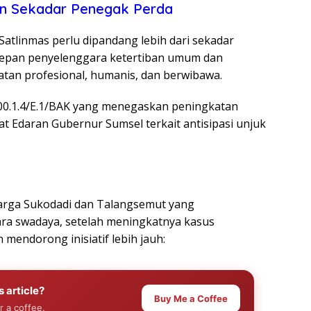
an Sekadar Penegak Perda
Satlinmas perlu dipandang lebih dari sekadar
depan penyelenggara ketertiban umum dan
tan profesional, humanis, dan berwibawa.
300.1.4/E.1/BAK yang menegaskan peningkatan
at Edaran Gubernur Sumsel terkait antisipasi unjuk
warga Sukodadi dan Talangsemut yang
ra swadaya, setelah meningkatnya kasus
mendorong inisiatif lebih jauh:
s article?
Buy Me a Coffee
r a coffee.