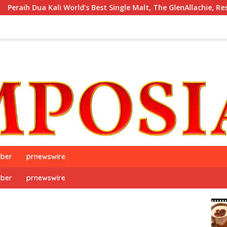
Kali World’s Best Single Malt, The GlenAllachie, Resmi Debut di 
iber
prnewswire
iber
prnewswire