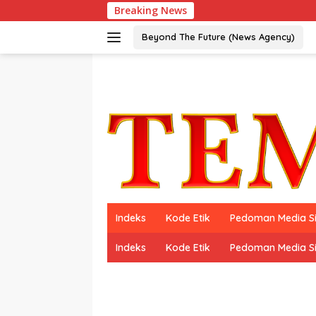
Langsung
Breaking News
Peraih Dua 
ke
konten
Beyond The Future (News Agency)
Indeks
Kode Etik
Pedoman Media S
Indeks
Kode Etik
Pedoman Media S