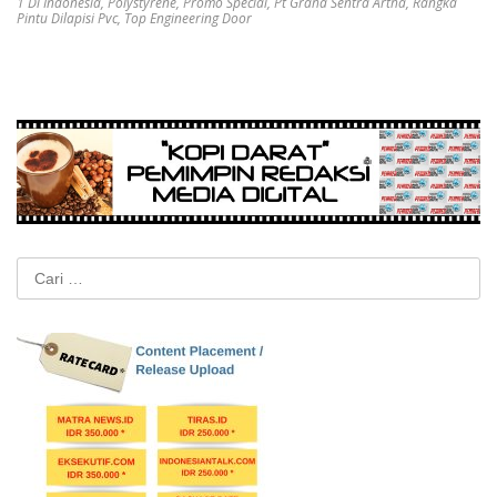
1 Di Indonesia
,
Polystyrene
,
Promo Special
,
Pt Graha Sentra Artha
,
Rangka
Pintu Dilapisi Pvc
,
Top Engineering Door
Cari
untuk: