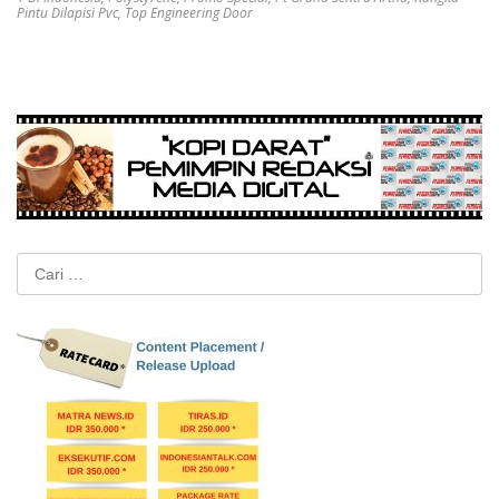
Pintu Dilapisi Pvc
,
Top Engineering Door
Cari
untuk: