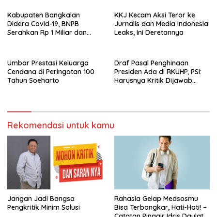
Kabupaten Bangkalan
KKJ Kecam Aksi Teror ke
Didera Covid-19, BNPB
Jurnalis dan Media Indonesia
Serahkan Rp 1 Miliar dan
Leaks, Ini Deretannya
20.000 Masker
Umbar Prestasi Keluarga
Draf Pasal Penghinaan
Cendana di Peringatan 100
Presiden Ada di RKUHP, PSI:
Tahun Soeharto
Harusnya Kritik Dijawab
Kerja
Rekomendasi untuk kamu
Jangan Jadi Bangsa
Rahasia Gelap Medsosmu
Pengkritik Minim Solusi
Bisa Terbongkar, Hati-Hati! –
Catatan Pinggir Idris Daulat