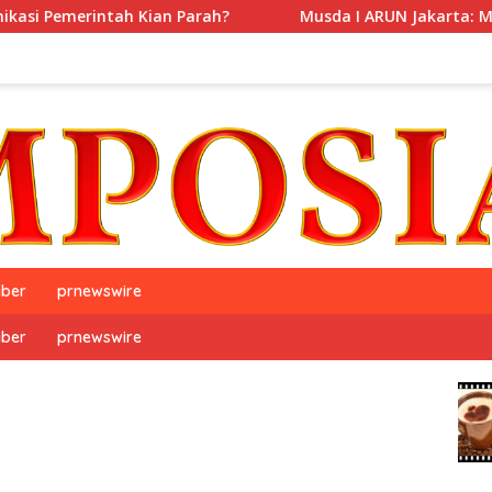
ntah Kian Parah?
Musda I ARUN Jakarta: Mencari Makna
iber
prnewswire
iber
prnewswire