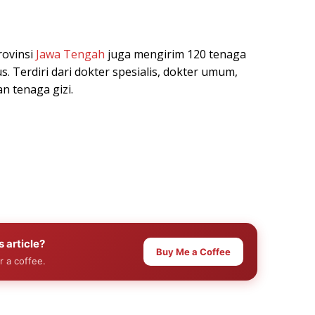
rovinsi
Jawa Tengah
juga mengirim 120 tenaga
 Terdiri dari dokter spesialis, dokter umum,
n tenaga gizi.
s article?
Buy Me a Coffee
r a coffee.