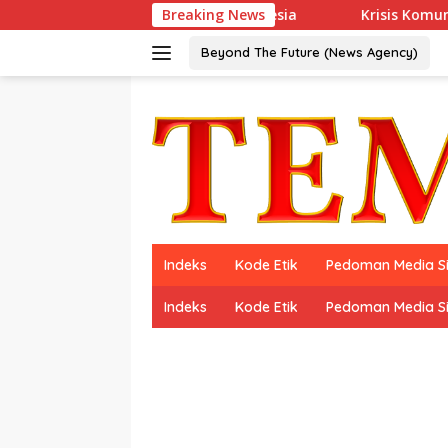
Langsung
hie, Resmi Debut di Indonesia
Breaking News
Krisis Komunikasi Pemeri
ke
konten
Beyond The Future (News Agency)
Indeks
Kode Etik
Pedoman Media S
Indeks
Kode Etik
Pedoman Media S