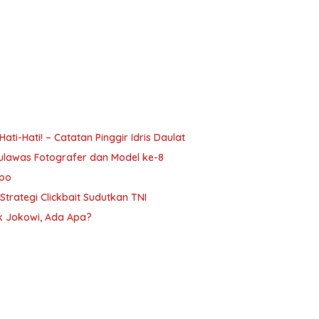
i-Hati! – Catatan Pinggir Idris Daulat
ulawas Fotografer dan Model ke-8
mpo
trategi Clickbait Sudutkan TNI
ak Jokowi, Ada Apa?