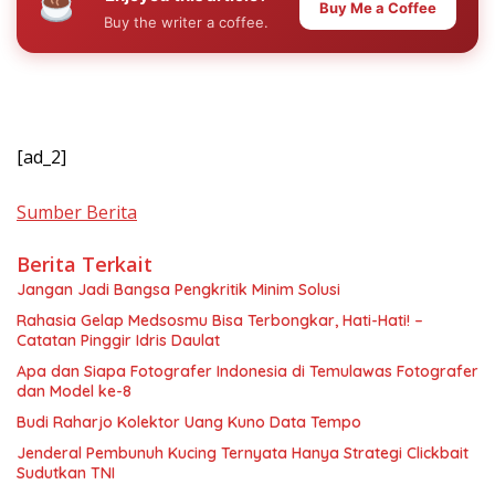
Buy Me a Coffee
Buy the writer a coffee.
[ad_2]
Sumber Berita
Berita Terkait
Jangan Jadi Bangsa Pengkritik Minim Solusi
Rahasia Gelap Medsosmu Bisa Terbongkar, Hati-Hati! –
Catatan Pinggir Idris Daulat
Apa dan Siapa Fotografer Indonesia di Temulawas Fotografer
dan Model ke-8
Budi Raharjo Kolektor Uang Kuno Data Tempo
Jenderal Pembunuh Kucing Ternyata Hanya Strategi Clickbait
Sudutkan TNI