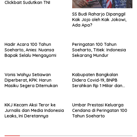
Clickbait Sudutkan TNI
SS Budi Raharjo Dipanggil
Kak Jojo oleh Kak Jokowi,
Ada Apa?
Hadir Acara 100 Tahun
Peringatan 100 Tahun
Soeharto, Anies: Nuansa
Soeharto, Titiek: Indonesia
Bapak Selalu Mengayomi
Sekarang Mundur
Vonis Wahyu Setiawan
Kabupaten Bangkalan
Diperberat, KPK: Harun
Didera Covid-19, BNPB
Masiku Segera Ditemukan
Serahkan Rp 1 Miliar dan
20.000 Masker
KKJ Kecam Aksi Teror ke
Umbar Prestasi Keluarga
Jurnalis dan Media Indonesia
Cendana di Peringatan 100
Leaks, Ini Deretannya
Tahun Soeharto