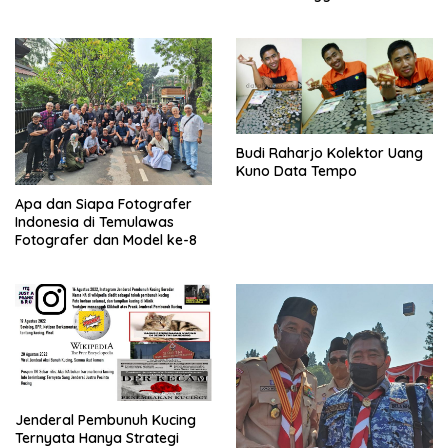
Budi Raharjo Kolektor Uang
Kuno Data Tempo
Apa dan Siapa Fotografer
Indonesia di Temulawas
Fotografer dan Model ke-8
Jenderal Pembunuh Kucing
Ternyata Hanya Strategi