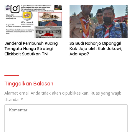
Jenderal Pembunuh Kucing
SS Budi Raharjo Dipanggil
Ternyata Hanya Strategi
Kak Jojo oleh Kak Jokowi,
Clickbait Sudutkan TNI
Ada Apa?
Tinggalkan Balasan
Alamat email Anda tidak akan dipublikasikan.
Ruas yang wajib
ditandai
*