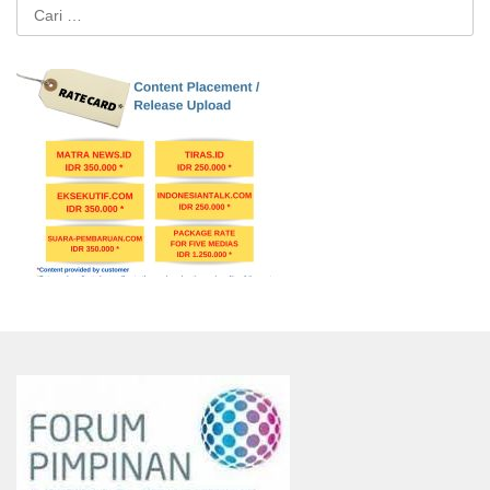
Cari
untuk: