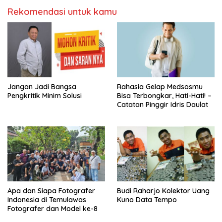
Rekomendasi untuk kamu
Jangan Jadi Bangsa
Rahasia Gelap Medsosmu
Pengkritik Minim Solusi
Bisa Terbongkar, Hati-Hati! –
Catatan Pinggir Idris Daulat
Apa dan Siapa Fotografer
Budi Raharjo Kolektor Uang
Indonesia di Temulawas
Kuno Data Tempo
Fotografer dan Model ke-8