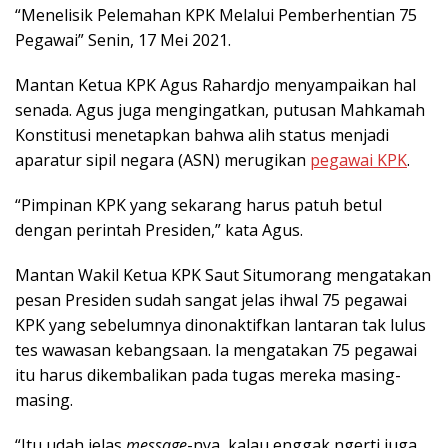
“Menelisik Pelemahan KPK Melalui Pemberhentian 75
Pegawai” Senin, 17 Mei 2021.
Mantan Ketua KPK Agus Rahardjo menyampaikan hal
senada. Agus juga mengingatkan, putusan Mahkamah
Konstitusi menetapkan bahwa alih status menjadi
aparatur sipil negara (ASN) merugikan
pegawai KPK
.
“Pimpinan KPK yang sekarang harus patuh betul
dengan perintah Presiden,” kata Agus.
Mantan Wakil Ketua KPK Saut Situmorang mengatakan
pesan Presiden sudah sangat jelas ihwal 75 pegawai
KPK yang sebelumnya dinonaktifkan lantaran tak lulus
tes wawasan kebangsaan. Ia mengatakan 75 pegawai
itu harus dikembalikan pada tugas mereka masing-
masing.
“Itu udah jelas
message
-nya, kalau enggak ngerti juga