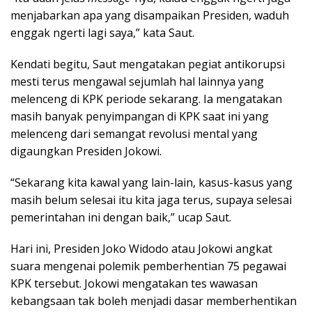
menjabarkan apa yang disampaikan Presiden, waduh
enggak ngerti lagi saya,” kata Saut.
Kendati begitu, Saut mengatakan pegiat antikorupsi
mesti terus mengawal sejumlah hal lainnya yang
melenceng di KPK periode sekarang. Ia mengatakan
masih banyak penyimpangan di KPK saat ini yang
melenceng dari semangat revolusi mental yang
digaungkan Presiden Jokowi.
“Sekarang kita kawal yang lain-lain, kasus-kasus yang
masih belum selesai itu kita jaga terus, supaya selesai
pemerintahan ini dengan baik,” ucap Saut.
Hari ini, Presiden Joko Widodo atau Jokowi angkat
suara mengenai polemik pemberhentian 75 pegawai
KPK tersebut. Jokowi mengatakan tes wawasan
kebangsaan tak boleh menjadi dasar memberhentikan