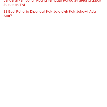
Jenderal Pembunuh Kucing Ternyata Hanya Strategi Clickbait
Sudutkan TNI
SS Budi Raharjo Dipanggil Kak Jojo oleh Kak Jokowi, Ada
Apa?