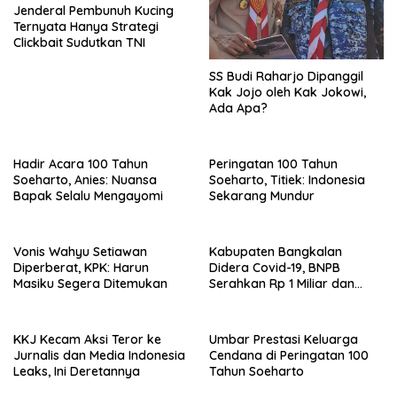
Jenderal Pembunuh Kucing
Ternyata Hanya Strategi
Clickbait Sudutkan TNI
SS Budi Raharjo Dipanggil
Kak Jojo oleh Kak Jokowi,
Ada Apa?
Hadir Acara 100 Tahun
Peringatan 100 Tahun
Soeharto, Anies: Nuansa
Soeharto, Titiek: Indonesia
Bapak Selalu Mengayomi
Sekarang Mundur
Vonis Wahyu Setiawan
Kabupaten Bangkalan
Diperberat, KPK: Harun
Didera Covid-19, BNPB
Masiku Segera Ditemukan
Serahkan Rp 1 Miliar dan
20.000 Masker
KKJ Kecam Aksi Teror ke
Umbar Prestasi Keluarga
Jurnalis dan Media Indonesia
Cendana di Peringatan 100
Leaks, Ini Deretannya
Tahun Soeharto