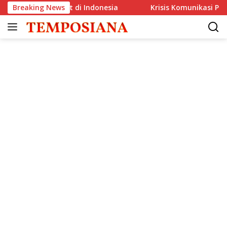
Langsung
 Resmi Debut di Indonesia
Breaking News
Krisis Komunikasi Pemerintah
ke
konten