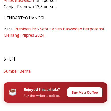
Anies Baswedan
15,4 persen
Ganjar Pranowo 13,8 persen
HENDARTYO HANGGI
Baca:
Presiden PKS Sebut Anies Baswedan Berpotensi
Menangi Pilpres 2024
[ad_2]
Sumber Berita
Enjoyed this article?
Buy Me a Coffee
Buy the writer a coffee.