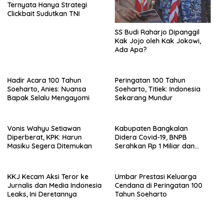
Ternyata Hanya Strategi
Clickbait Sudutkan TNI
SS Budi Raharjo Dipanggil
Kak Jojo oleh Kak Jokowi,
Ada Apa?
Hadir Acara 100 Tahun
Peringatan 100 Tahun
Soeharto, Anies: Nuansa
Soeharto, Titiek: Indonesia
Bapak Selalu Mengayomi
Sekarang Mundur
Vonis Wahyu Setiawan
Kabupaten Bangkalan
Diperberat, KPK: Harun
Didera Covid-19, BNPB
Masiku Segera Ditemukan
Serahkan Rp 1 Miliar dan
20.000 Masker
KKJ Kecam Aksi Teror ke
Umbar Prestasi Keluarga
Jurnalis dan Media Indonesia
Cendana di Peringatan 100
Leaks, Ini Deretannya
Tahun Soeharto