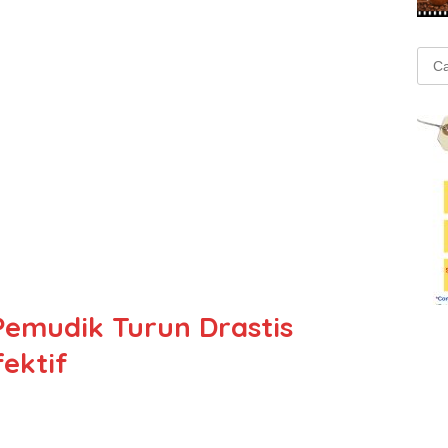
Cari
untu
Pemudik Turun Drastis
ektif