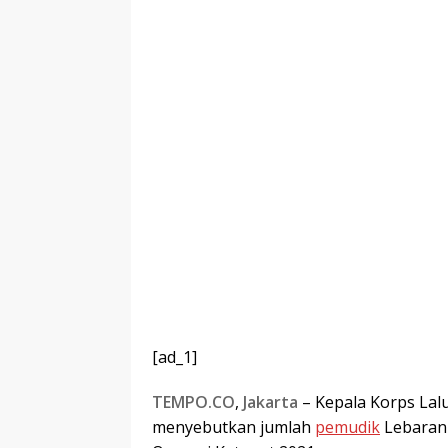
[ad_1]
TEMPO.CO
,
Jakarta
– Kepala Korps Lalu 
menyebutkan jumlah
pemudik
Lebaran 