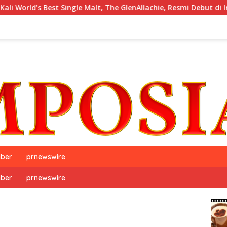
est Single Malt, The GlenAllachie, Resmi Debut di Indonesia
iber
prnewswire
iber
prnewswire