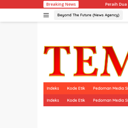
Langsung
Breaking News
Peraih Dua Kali World’s B
ke
konten
Beyond The Future (News Agency)
Indeks
Kode Etik
Pedoman Media S
Indeks
Kode Etik
Pedoman Media S