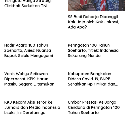
Ternyata Hanya Strategi
Clickbait Sudutkan TNI
SS Budi Raharjo Dipanggil
Kak Jojo oleh Kak Jokowi,
Ada Apa?
Hadir Acara 100 Tahun
Peringatan 100 Tahun
Soeharto, Anies: Nuansa
Soeharto, Titiek: Indonesia
Bapak Selalu Mengayomi
Sekarang Mundur
Vonis Wahyu Setiawan
Kabupaten Bangkalan
Diperberat, KPK: Harun
Didera Covid-19, BNPB
Masiku Segera Ditemukan
Serahkan Rp 1 Miliar dan
20.000 Masker
KKJ Kecam Aksi Teror ke
Umbar Prestasi Keluarga
Jurnalis dan Media Indonesia
Cendana di Peringatan 100
Leaks, Ini Deretannya
Tahun Soeharto