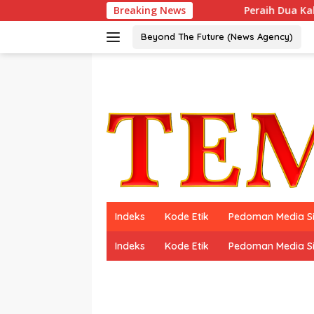
Langsung
Breaking News
Peraih Dua Kali World’s Best
ke
konten
Beyond The Future (News Agency)
Indeks
Kode Etik
Pedoman Media S
Indeks
Kode Etik
Pedoman Media S