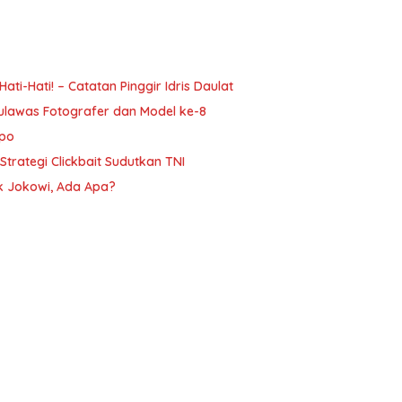
i-Hati! – Catatan Pinggir Idris Daulat
ulawas Fotografer dan Model ke-8
mpo
trategi Clickbait Sudutkan TNI
ak Jokowi, Ada Apa?