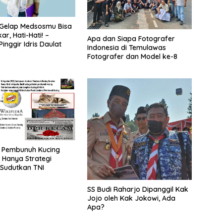
 Gelap Medsosmu Bisa
r, Hati-Hati! –
Apa dan Siapa Fotografer
inggir Idris Daulat
Indonesia di Temulawas
Fotografer dan Model ke-8
l Pembunuh Kucing
 Hanya Strategi
t Sudutkan TNI
SS Budi Raharjo Dipanggil Kak
Jojo oleh Kak Jokowi, Ada
Apa?