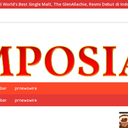
 Single Malt, The GlenAllachie, Resmi Debut di Indonesia
iber
prnewswire
iber
prnewswire