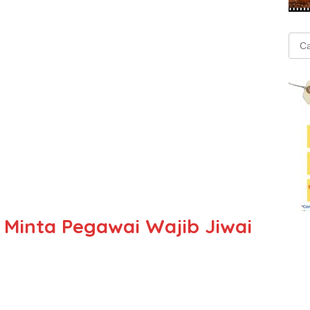
Cari
untu
i Minta Pegawai Wajib Jiwai