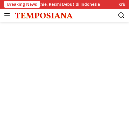
Langsung
he GlenAllachie, Resmi Debut di Indonesia
Breaking News
Krisis Komuni
ke
konten