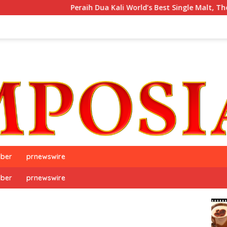
Peraih Dua Kali World’s Best Single Malt, The GlenAllachie
iber
prnewswire
iber
prnewswire