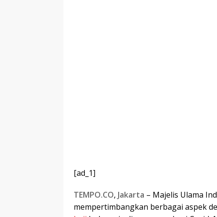
[ad_1]
TEMPO.CO
,
Jakarta
– Majelis Ulama In
mempertimbangkan berbagai aspek d