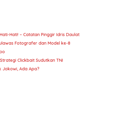
i-Hati! – Catatan Pinggir Idris Daulat
ulawas Fotografer dan Model ke-8
mpo
trategi Clickbait Sudutkan TNI
ak Jokowi, Ada Apa?