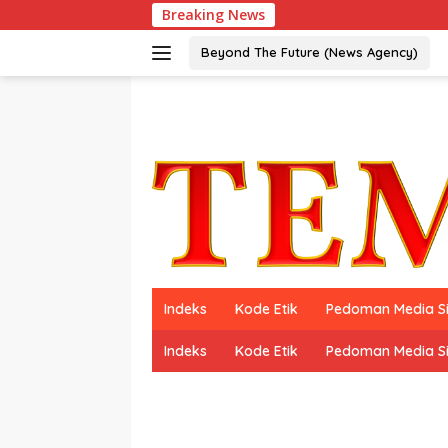
Langsung
Breaking News
ke
konten
Beyond The Future (News Agency)
Indeks
Kode Etik
Pedoman Media S
Indeks
Kode Etik
Pedoman Media S