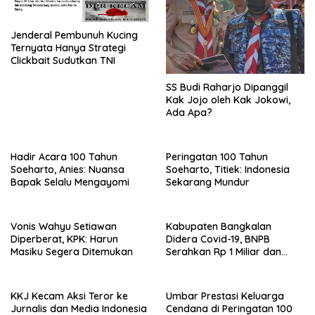
Jenderal Pembunuh Kucing
Ternyata Hanya Strategi
Clickbait Sudutkan TNI
SS Budi Raharjo Dipanggil
Kak Jojo oleh Kak Jokowi,
Ada Apa?
Hadir Acara 100 Tahun
Peringatan 100 Tahun
Soeharto, Anies: Nuansa
Soeharto, Titiek: Indonesia
Bapak Selalu Mengayomi
Sekarang Mundur
Vonis Wahyu Setiawan
Kabupaten Bangkalan
Diperberat, KPK: Harun
Didera Covid-19, BNPB
Masiku Segera Ditemukan
Serahkan Rp 1 Miliar dan
20.000 Masker
KKJ Kecam Aksi Teror ke
Umbar Prestasi Keluarga
Jurnalis dan Media Indonesia
Cendana di Peringatan 100