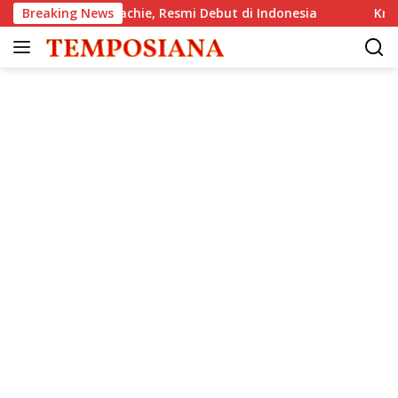
Langsung
, The GlenAllachie, Resmi Debut di Indonesia
Breaking News
Krisis Kom
ke
konten