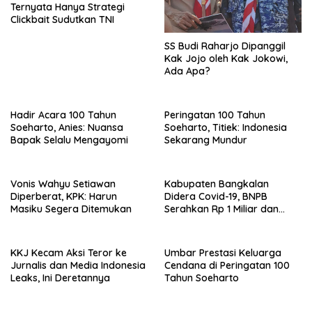
Ternyata Hanya Strategi
Clickbait Sudutkan TNI
SS Budi Raharjo Dipanggil
Kak Jojo oleh Kak Jokowi,
Ada Apa?
Hadir Acara 100 Tahun
Peringatan 100 Tahun
Soeharto, Anies: Nuansa
Soeharto, Titiek: Indonesia
Bapak Selalu Mengayomi
Sekarang Mundur
Vonis Wahyu Setiawan
Kabupaten Bangkalan
Diperberat, KPK: Harun
Didera Covid-19, BNPB
Masiku Segera Ditemukan
Serahkan Rp 1 Miliar dan
20.000 Masker
KKJ Kecam Aksi Teror ke
Umbar Prestasi Keluarga
Jurnalis dan Media Indonesia
Cendana di Peringatan 100
Leaks, Ini Deretannya
Tahun Soeharto