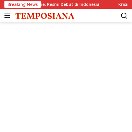
Langsung
e GlenAllachie, Resmi Debut di Indonesia
Breaking News
Krisis Komunik
ke
konten