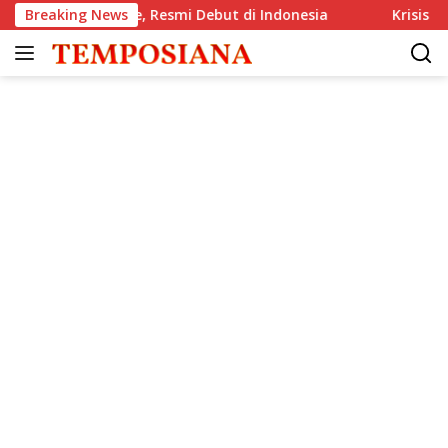
Langsung
 GlenAllachie, Resmi Debut di Indonesia
Breaking News
Krisis Komunika
ke
konten