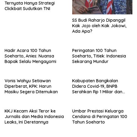
Ternyata Hanya Strategi
Clickbait Sudutkan TNI
SS Budi Raharjo Dipanggil
Kak Jojo oleh Kak Jokowi,
Ada Apa?
Hadir Acara 100 Tahun
Peringatan 100 Tahun
Soeharto, Anies: Nuansa
Soeharto, Titiek: Indonesia
Bapak Selalu Mengayomi
Sekarang Mundur
Vonis Wahyu Setiawan
Kabupaten Bangkalan
Diperberat, KPK: Harun
Didera Covid-19, BNPB
Masiku Segera Ditemukan
Serahkan Rp 1 Miliar dan
20.000 Masker
KKJ Kecam Aksi Teror ke
Umbar Prestasi Keluarga
Jurnalis dan Media Indonesia
Cendana di Peringatan 100
Leaks, Ini Deretannya
Tahun Soeharto