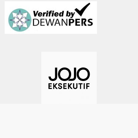
TEMPOSIANA -- BEYOND THE FUTURE | 0816-1945-288
(whatsapps) | pimpinanmedia@gmail.com