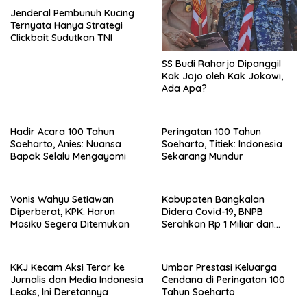
Jenderal Pembunuh Kucing
Ternyata Hanya Strategi
Clickbait Sudutkan TNI
SS Budi Raharjo Dipanggil
Kak Jojo oleh Kak Jokowi,
Ada Apa?
Hadir Acara 100 Tahun
Peringatan 100 Tahun
Soeharto, Anies: Nuansa
Soeharto, Titiek: Indonesia
Bapak Selalu Mengayomi
Sekarang Mundur
Vonis Wahyu Setiawan
Kabupaten Bangkalan
Diperberat, KPK: Harun
Didera Covid-19, BNPB
Masiku Segera Ditemukan
Serahkan Rp 1 Miliar dan
20.000 Masker
KKJ Kecam Aksi Teror ke
Umbar Prestasi Keluarga
Jurnalis dan Media Indonesia
Cendana di Peringatan 100
Leaks, Ini Deretannya
Tahun Soeharto