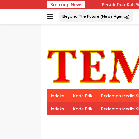
Langsung
Breaking News
Peraih Dua Kali World’s Best 
ke
konten
Beyond The Future (News Agency)
Indeks
Kode Etik
Pedoman Media S
Indeks
Kode Etik
Pedoman Media S