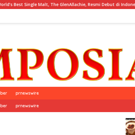
Single Malt, The GlenAllachie, Resmi Debut di Indonesia
iber
prnewswire
iber
prnewswire