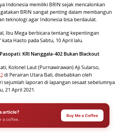
ya Indonesia memiliki BRIN sejak mencalonkan
mengatakan BRIN sangat penting dalam membangun
n teknologi agar Indonesia bisa berdaulat.
nal, Ibu Mega berbicara tentang kepentingan
 kata Hasto pada Sabtu, 10 April lalu.
I Pasopati: KRI Nanggala-402 Bukan Blackout
i, Kolonel Laut (Purnawirawan) Aji Sularso,
02
di Perairan Utara Bali, disebabkan oleh
ari sejumlah laporan di lapangan sesaat sebelumnya
, 21 April 2021.
s article?
Buy Me a Coffee
r a coffee.