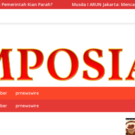
Kian Parah?
Musda I ARUN Jakarta: Mencari Makna Adv
iber
prnewswire
iber
prnewswire