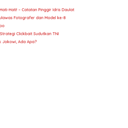
i-Hati! – Catatan Pinggir Idris Daulat
ulawas Fotografer dan Model ke-8
mpo
trategi Clickbait Sudutkan TNI
ak Jokowi, Ada Apa?