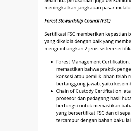
Selain itu, perusahaan juga berkomitm
meningkatkan jangkauan pasar melalui b
Forest Stewardship Council (FSC)
Sertifikasi FSC memberikan kepastian 
yang dikelola dengan baik yang member
mengembangkan 2 jenis sistem sertifika
Forest Management Certification, a
memastikan bahwa praktik pengel
konsesi atau pemilik lahan telah
bertanggung jawab, yaitu keseim
Chain of Custody Certification, at
prosesor dan pedagang hasil hutan 
berfungsi untuk memastikan baha
yang bersertifikat FSC dan di sep
tercampur dengan bahan baku lain 