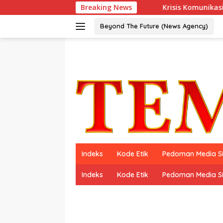
Langsung
Resmi Debut di Indonesia
Breaking News
Krisis Komunikasi Pemerintah 
ke
konten
Beyond The Future (News Agency)
Indeks
Kode Etik
Pedoman Media S
Indeks
Kode Etik
Pedoman Media S