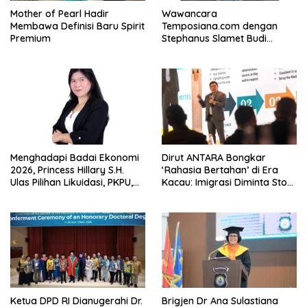
Mother of Pearl Hadir
Wawancara
Membawa Definisi Baru Spirit
Temposiana.com dengan
Premium
Stephanus Slamet Budi
Raharjo
Menghadapi Badai Ekonomi
Dirut ANTARA Bongkar
2026, Princess Hillary S.H.
‘Rahasia Bertahan’ di Era
Ulas Pilihan Likuidasi, PKPU,
Kacau: Imigrasi Diminta Stop
atau Pailit
Jadi Humas Pasif!
Ketua DPD RI Dianugerahi Dr.
Brigjen Dr Ana Sulastiana