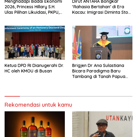
Menghadapi Badai Ekonomi
Dirut ANTARA Bongkar
2026, Princess Hillary S.H.
‘Rahasia Bertahan’ di Era
Ulas Pilihan Likuidasi, PKPU,
Kacau: Imigrasi Diminta Stop
atau Pailit
Jadi Humas Pasif!
Ketua DPD RI Dianugerahi Dr.
Brigjen Dr Ana Sulastiana
HC oleh KMOU di Busan
Bicara Paradigma Baru
Tambang di Tanah Papua
Barat
Rekomendasi untuk kamu