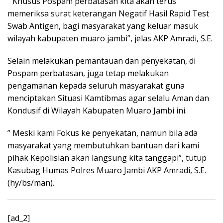
” Khusus Pospam perbatasan kita akan terus
memeriksa surat keterangan Negatif Hasil Rapid Test
Swab Antigen, bagi masyarakat yang keluar masuk
wilayah kabupaten muaro jambi”, jelas AKP Amradi, S.E.
Selain melakukan pemantauan dan penyekatan, di
Pospam perbatasan, juga tetap melakukan
pengamanan kepada seluruh masyarakat guna
menciptakan Situasi Kamtibmas agar selalu Aman dan
Kondusif di Wilayah Kabupaten Muaro Jambi ini.
” Meski kami Fokus ke penyekatan, namun bila ada
masyarakat yang membutuhkan bantuan dari kami
pihak Kepolisian akan langsung kita tanggapi”, tutup
Kasubag Humas Polres Muaro Jambi AKP Amradi, S.E.
(hy/bs/man).
Continue
[ad_2]
Reading