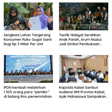
Sengketa Lahan Tangerang:
Taufik Hidayat Serahkan
Konsumen Ruko Gugat Ganti
Anak Panah, Arum Nazlus
Rugi Rp 3 Miliar Per Unit
Jadi Simbol Pembukaan
FORNAS
IPDN kembali melahirkan
Kapolda Kalsel Sambut
1.305 orang para “pemikir”
Audiensi HMI Provinsi Kalsel,
di bidang ilmu pemerintahan.
Ajak Mahasiswa Sampaikan
Aspirasi Secara Damai