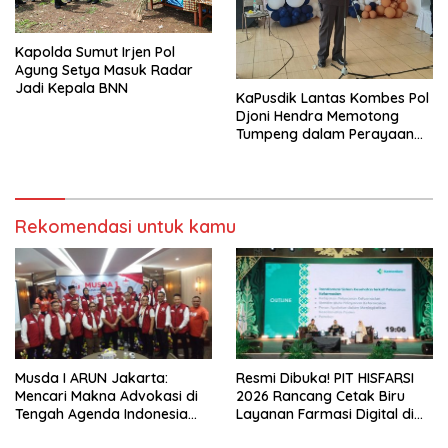
Kapolda Sumut Irjen Pol
Agung Setya Masuk Radar
Jadi Kepala BNN
KaPusdik Lantas Kombes Pol
Djoni Hendra Memotong
Tumpeng dalam Perayaan
Ulang Tahun Bhayangkara
ke-77
Rekomendasi untuk kamu
Musda I ARUN Jakarta:
Resmi Dibuka! PIT HISFARSI
Mencari Makna Advokasi di
2026 Rancang Cetak Biru
Tengah Agenda Indonesia
Layanan Farmasi Digital di
Emas
Pekanbaru