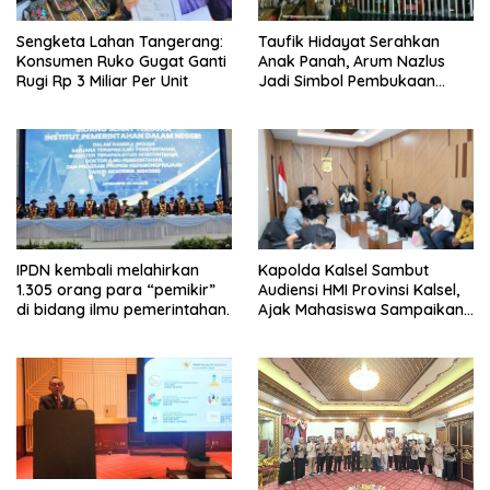
Sengketa Lahan Tangerang:
Taufik Hidayat Serahkan
Konsumen Ruko Gugat Ganti
Anak Panah, Arum Nazlus
Rugi Rp 3 Miliar Per Unit
Jadi Simbol Pembukaan
FORNAS
IPDN kembali melahirkan
Kapolda Kalsel Sambut
1.305 orang para “pemikir”
Audiensi HMI Provinsi Kalsel,
di bidang ilmu pemerintahan.
Ajak Mahasiswa Sampaikan
Aspirasi Secara Damai