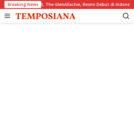
Langsung
 Single Malt, The GlenAllachie, Resmi Debut di Indonesia
Breaking News
ke
konten