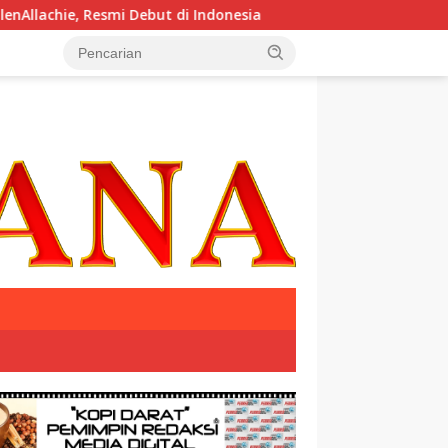
smi Debut di Indonesia
Krisis Komunikasi Pemerintah Ki