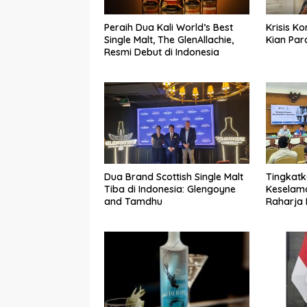
Peraih Dua Kali World’s Best
Krisis K
Single Malt, The GlenAllachie,
Kian Par
Resmi Debut di Indonesia
Dua Brand Scottish Single Malt
Tingkat
Tiba di Indonesia: Glengoyne
Keselama
and Tamdhu
Raharja
Gelar So
Transpor
Jagakar