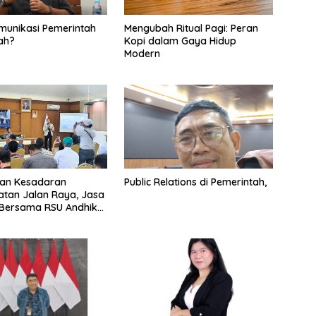
omunikasi Pemerintah
Mengubah Ritual Pagi: Peran
ah?
Kopi dalam Gaya Hidup
Modern
kan Kesadaran
Public Relations di Pemerintah,
tan Jalan Raya, Jasa
 Bersama RSU Andhika
sialisasi Keselamatan
tasi Komprehensif di
sa