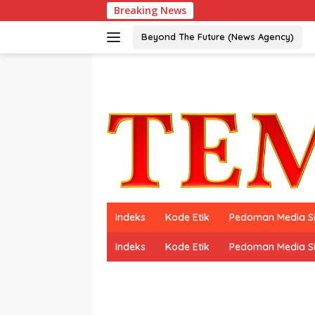
Langsung
Breaking News
ke
konten
Beyond The Future (News Agency)
Indeks
Kode Etik
Pedoman Media S
Indeks
Kode Etik
Pedoman Media S