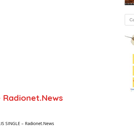
Cari
untu
 – Radionet.News