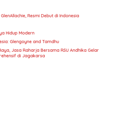
e GlenAllachie, Resmi Debut di Indonesia
aya Hidup Modern
onesia: Glengoyne and Tamdhu
Raya, Jasa Raharja Bersama RSU Andhika Gelar
rehensif di Jagakarsa