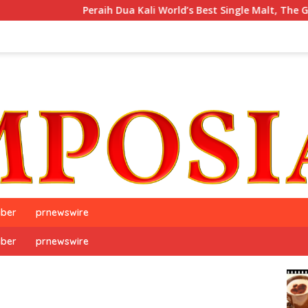
Peraih Dua Kali World’s Best Single Malt, The GlenAllachie, Re
iber
prnewswire
iber
prnewswire