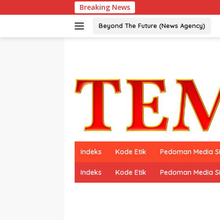
Langsung
Breaking News
ke
konten
Beyond The Future (News Agency)
Indeks
Kode Etik
Pedoman Media S
Indeks
Kode Etik
Pedoman Media S