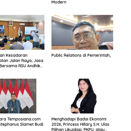
Modern
kan Kesadaran
Public Relations di Pemerintah,
tan Jalan Raya, Jasa
 Bersama RSU Andhika
sialisasi Keselamatan
tasi Komprehensif di
sa
ra Temposiana.com
Menghadapi Badai Ekonomi
tephanus Slamet Budi
2026, Princess Hillary S.H. Ulas
Pilihan Likuidasi, PKPU, atau