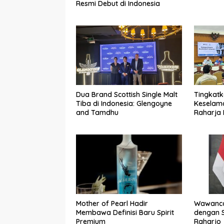
Resmi Debut di Indonesia
Dua Brand Scottish Single Malt
Tingkat
Tiba di Indonesia: Glengoyne
Keselama
and Tamdhu
Raharja
Gelar So
Transpor
Jagakar
Mother of Pearl Hadir
Wawanca
Membawa Definisi Baru Spirit
dengan S
Premium
Raharjo