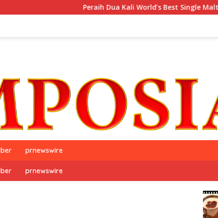
Peraih Dua Kali World’s Best Single Malt, The GlenAllac
iber
prnewswire
iber
prnewswire