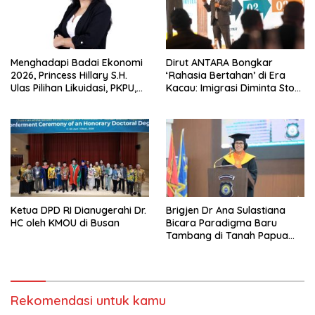
Menghadapi Badai Ekonomi
Dirut ANTARA Bongkar
2026, Princess Hillary S.H.
‘Rahasia Bertahan’ di Era
Ulas Pilihan Likuidasi, PKPU,
Kacau: Imigrasi Diminta Stop
atau Pailit
Jadi Humas Pasif!
Ketua DPD RI Dianugerahi Dr.
Brigjen Dr Ana Sulastiana
HC oleh KMOU di Busan
Bicara Paradigma Baru
Tambang di Tanah Papua
Barat
Rekomendasi untuk kamu