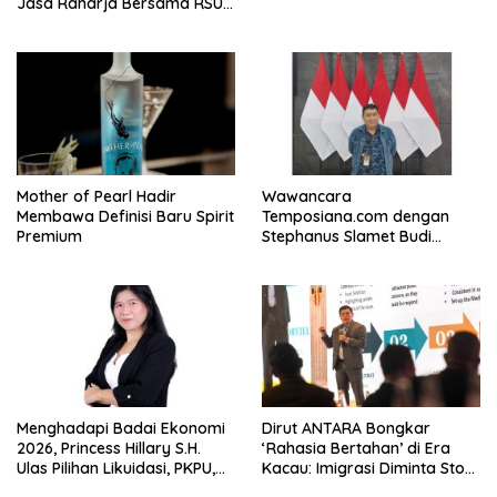
Jasa Raharja Bersama RSU
Andhika Gelar Sosialisasi
Keselamatan Transportasi
Komprehensif di Jagakarsa
Mother of Pearl Hadir
Wawancara
Membawa Definisi Baru Spirit
Temposiana.com dengan
Premium
Stephanus Slamet Budi
Raharjo
Menghadapi Badai Ekonomi
Dirut ANTARA Bongkar
2026, Princess Hillary S.H.
‘Rahasia Bertahan’ di Era
Ulas Pilihan Likuidasi, PKPU,
Kacau: Imigrasi Diminta Stop
atau Pailit
Jadi Humas Pasif!