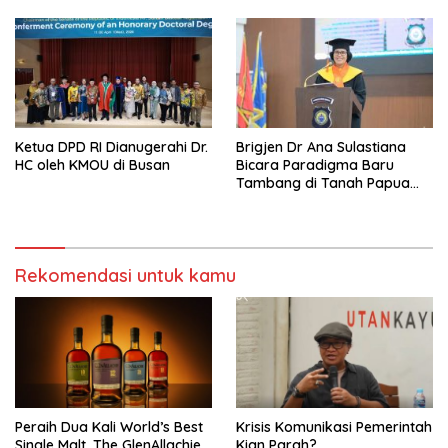
Ketua DPD RI Dianugerahi Dr.
Brigjen Dr Ana Sulastiana
HC oleh KMOU di Busan
Bicara Paradigma Baru
Tambang di Tanah Papua
Barat
Rekomendasi untuk kamu
Peraih Dua Kali World’s Best
Krisis Komunikasi Pemerintah
Single Malt, The GlenAllachie,
Kian Parah?