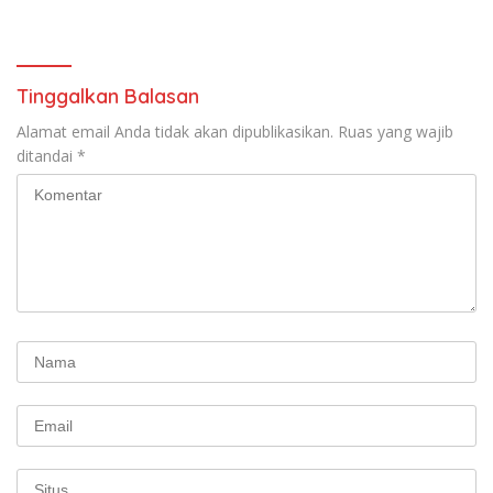
Andhika Gelar Sosialisasi
Keselamatan Transportasi
Komprehensif di Jagakarsa
Tinggalkan Balasan
Alamat email Anda tidak akan dipublikasikan.
Ruas yang wajib
ditandai
*