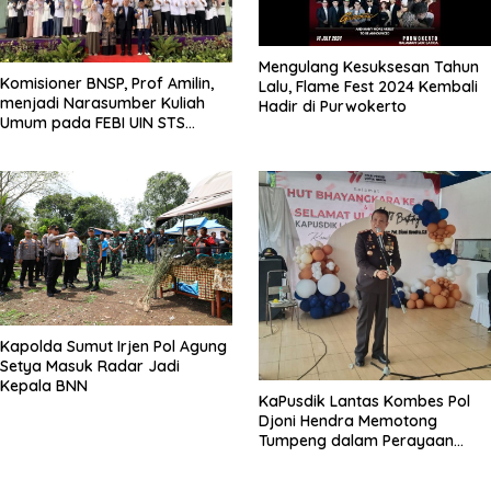
Mengulang Kesuksesan Tahun
Komisioner BNSP, Prof Amilin,
Lalu, Flame Fest 2024 Kembali
menjadi Narasumber Kuliah
Hadir di Purwokerto
Umum pada FEBI UIN STS
Jambi
Kapolda Sumut Irjen Pol Agung
Setya Masuk Radar Jadi
Kepala BNN
KaPusdik Lantas Kombes Pol
Djoni Hendra Memotong
Tumpeng dalam Perayaan
Ulang Tahun Bhayangkara ke-
77