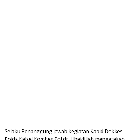
Selaku Penanggung jawab kegiatan Kabid Dokkes
Polda Kalsel Kombes Pol dr. Ubaidillah mengatakan