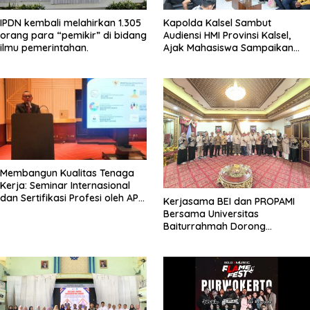
IPDN kembali melahirkan 1.305
Kapolda Kalsel Sambut
orang para “pemikir” di bidang
Audiensi HMI Provinsi Kalsel,
ilmu pemerintahan.
Ajak Mahasiswa Sampaikan
Aspirasi Secara Damai
Membangun Kualitas Tenaga
Kerja: Seminar Internasional
dan Sertifikasi Profesi oleh APPI
Kerjasama BEI dan PROPAMI
di Sektor Pembiayaan
Bersama Universitas
Baiturrahmah Dorong
Pengembangan Pasar Modal