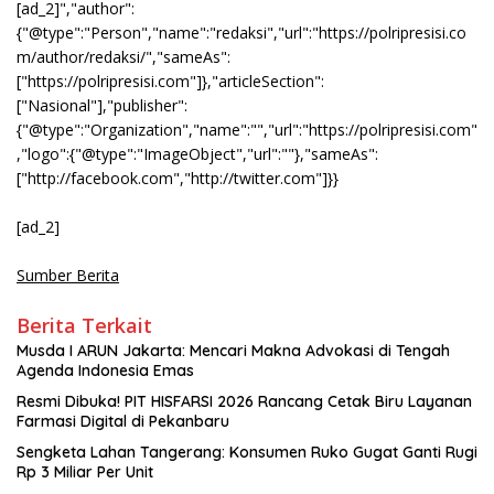
[ad_2]","author":
{"@type":"Person","name":"redaksi","url":"https://polripresisi.co
m/author/redaksi/","sameAs":
["https://polripresisi.com"]},"articleSection":
["Nasional"],"publisher":
{"@type":"Organization","name":"","url":"https://polripresisi.com"
,"logo":{"@type":"ImageObject","url":""},"sameAs":
["http://facebook.com","http://twitter.com"]}}
[ad_2]
Sumber Berita
Berita Terkait
Musda I ARUN Jakarta: Mencari Makna Advokasi di Tengah
Agenda Indonesia Emas
Resmi Dibuka! PIT HISFARSI 2026 Rancang Cetak Biru Layanan
Farmasi Digital di Pekanbaru
Sengketa Lahan Tangerang: Konsumen Ruko Gugat Ganti Rugi
Rp 3 Miliar Per Unit