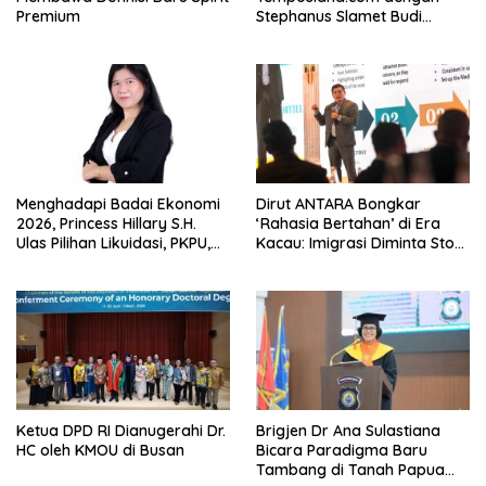
Premium
Stephanus Slamet Budi
Raharjo
Menghadapi Badai Ekonomi
Dirut ANTARA Bongkar
2026, Princess Hillary S.H.
‘Rahasia Bertahan’ di Era
Ulas Pilihan Likuidasi, PKPU,
Kacau: Imigrasi Diminta Stop
atau Pailit
Jadi Humas Pasif!
Ketua DPD RI Dianugerahi Dr.
Brigjen Dr Ana Sulastiana
HC oleh KMOU di Busan
Bicara Paradigma Baru
Tambang di Tanah Papua