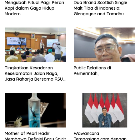
Mengubah Ritual Pagi: Peran
Dua Brand Scottish Single
Kopi dalam Gaya Hidup
Malt Tiba di Indonesia:
Modern
Glengoyne and Tamdhu
Tingkatkan Kesadaran
Public Relations di
Keselamatan Jalan Raya,
Pemerintah,
Jasa Raharja Bersama RSU
Andhika Gelar Sosialisasi
Keselamatan Transportasi
Komprehensif di Jagakarsa
Mother of Pearl Hadir
Wawancara
Membawa Definisi Baru Spirit
Temposiana.com dengan