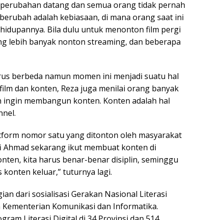
ka perubahan datang dan semua orang tidak pernah
 berubah adalah kebiasaan, di mana orang saat ini
ehidupannya. Bila dulu untuk menonton film pergi
ng lebih banyak nonton streaming, dan beberapa
arus berbeda namun momen ini menjadi suatu hal
ilm dan konten, Reza juga menilai orang banyak
 ingin membangun konten. Konten adalah hal
nel.
atform nomor satu yang ditonton oleh masyarakat
ffi Ahmad sekarang ikut membuat konten di
onten, kita harus benar-benar disiplin, seminggu
 konten keluar,” tuturnya lagi.
an dari sosialisasi Gerakan Nasional Literasi
h Kementerian Komunikasi dan Informatika.
ram Literasi Digital di 34 Provinsi dan 514