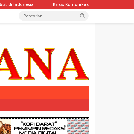
esia
Krisis Komunikasi Pemerintah Kian Parah?