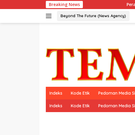
Langsung
Breaking News
Peraih Dua Kali 
ke
konten
Beyond The Future (News Agency)
Indeks
Kode Etik
Pedoman Media S
Indeks
Kode Etik
Pedoman Media S