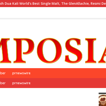
World’s Best Single Malt, The GlenAllachie, Resmi Debut di Indon
iber
prnewswire
iber
prnewswire