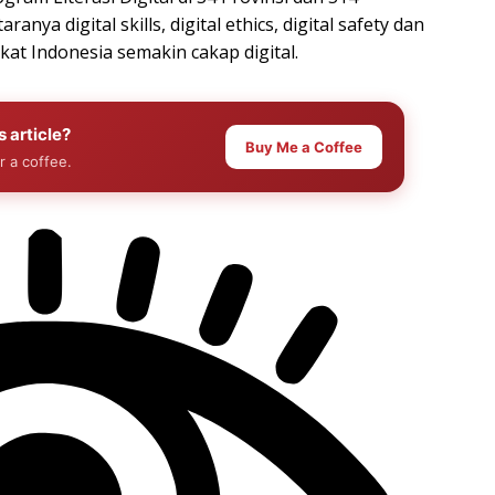
nya digital skills, digital ethics, digital safety dan
at Indonesia semakin cakap digital.
s article?
Buy Me a Coffee
r a coffee.