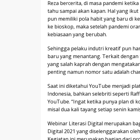
Reza bercerita, di masa pandemi keti
tahu sampai akan kapan. Hal yang ikut
pun memiliki pola habit yang baru di k
ke bioskop, maka setelah pandemi ora
kebiasaan yang berubah.
Sehingga pelaku indutri kreatif pun h
baru yang menantang. Terkait dengan f
yang salah kaprah dengan mengatakan
penting namun nomor satu adalah chan
Saat ini diketahui YouTube menjadi pl
Indonesia, bahkan selebriti seperti Ra
YouTube. “Ingat ketika punya plan di k
misal dua kali tayang setiap senin kamis
Webinar Literasi Digital merupakan bagi
Digital 2021 yang diselenggarakan ole
Kegiatan ini merupakan bagian dari prog