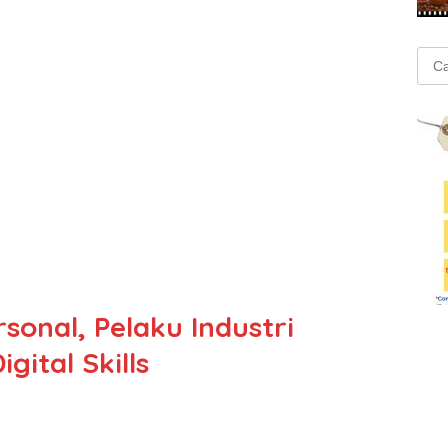
Cari
untu
sonal, Pelaku Industri
gital Skills