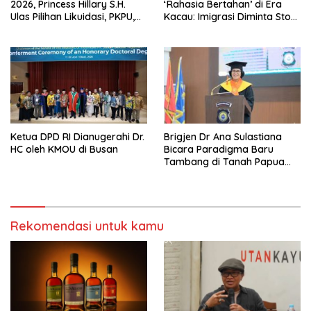
2026, Princess Hillary S.H.
‘Rahasia Bertahan’ di Era
Ulas Pilihan Likuidasi, PKPU,
Kacau: Imigrasi Diminta Stop
atau Pailit
Jadi Humas Pasif!
Ketua DPD RI Dianugerahi Dr.
Brigjen Dr Ana Sulastiana
HC oleh KMOU di Busan
Bicara Paradigma Baru
Tambang di Tanah Papua
Barat
Rekomendasi untuk kamu