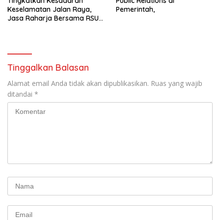
Tingkatkan Kesadaran
Public Relations di
Keselamatan Jalan Raya,
Pemerintah,
Jasa Raharja Bersama RSU
Andhika Gelar Sosialisasi
Keselamatan Transportasi
Komprehensif di Jagakarsa
Tinggalkan Balasan
Alamat email Anda tidak akan dipublikasikan.
Ruas yang wajib
ditandai
*