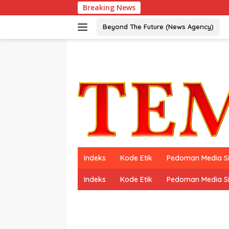
Langsung
Breaking News
ke
konten
Beyond The Future (News Agency)
Indeks
Kode Etik
Pedoman Media S
Indeks
Kode Etik
Pedoman Media S