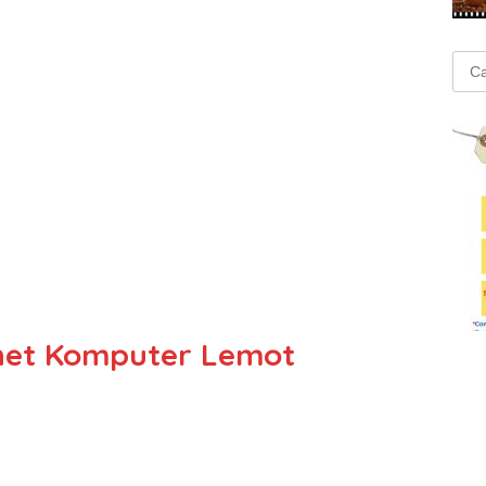
Cari
untu
rnet Komputer Lemot