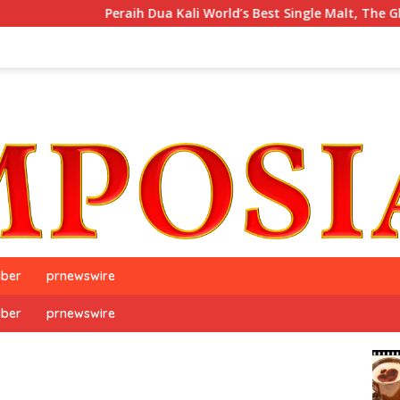
Peraih Dua Kali World’s Best Single Malt, The GlenAllachi
iber
prnewswire
iber
prnewswire