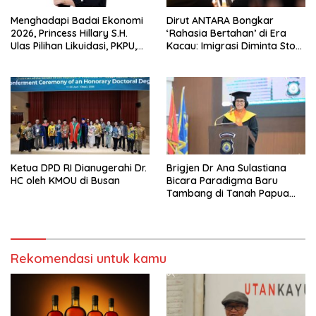
Menghadapi Badai Ekonomi
Dirut ANTARA Bongkar
2026, Princess Hillary S.H.
‘Rahasia Bertahan’ di Era
Ulas Pilihan Likuidasi, PKPU,
Kacau: Imigrasi Diminta Stop
atau Pailit
Jadi Humas Pasif!
Ketua DPD RI Dianugerahi Dr.
Brigjen Dr Ana Sulastiana
HC oleh KMOU di Busan
Bicara Paradigma Baru
Tambang di Tanah Papua
Barat
Rekomendasi untuk kamu