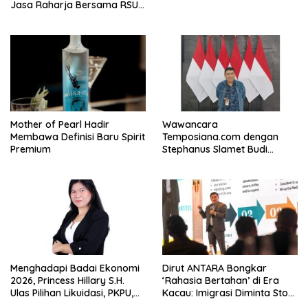
Jasa Raharja Bersama RSU
Andhika Gelar Sosialisasi
Keselamatan Transportasi
Komprehensif di Jagakarsa
Mother of Pearl Hadir
Wawancara
Membawa Definisi Baru Spirit
Temposiana.com dengan
Premium
Stephanus Slamet Budi
Raharjo
Menghadapi Badai Ekonomi
Dirut ANTARA Bongkar
2026, Princess Hillary S.H.
‘Rahasia Bertahan’ di Era
Ulas Pilihan Likuidasi, PKPU,
Kacau: Imigrasi Diminta Stop
atau Pailit
Jadi Humas Pasif!