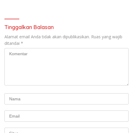
Andhika Gelar Sosialisasi
Keselamatan Transportasi
Komprehensif di Jagakarsa
Tinggalkan Balasan
Alamat email Anda tidak akan dipublikasikan.
Ruas yang wajib
ditandai
*